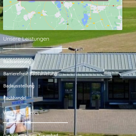
Unsere Leistungen
Badsanierung
Barrierefreie Badsanierung
Badausstellung
Fachhandel
Wichtige Links
Die Schritte zum Traumbad